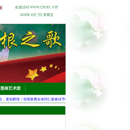
欢迎访问 WWW.CPOEC.VIP
2026年 8月 7日 星期五
根莲根艺术团
辉煌！张维新携全体同仁新春佳节敬贺：万事如意，安康吉祥！合十
·公告：玉兔天