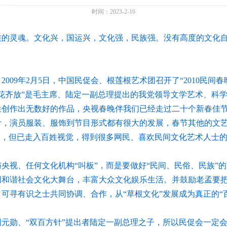
时间：2023-2-16
的灵魂。文化兴，国运兴，文化强，民族强。没有高度的文化自
，
2009
年
2
月
5
日，中国民促会、根莲根艺术团召开了“
2010
民间春
花齐放”是毛主席、陆定一副总理提出的我党领导文学艺术、科
姓创作出无数好的作品，央视春晚伴我们已经走过二十个新春佳
计，演员服装、服饰到节目形式都有很大的发展，春节其他的文
响，但已走入百姓视觉，得到很多网民、喜欢民间文化艺术人士
央视、任何文化机构“叫板”，而是要做好“民间、民俗、民族”
创和谐社会文化大舞台，丰富大众文化娱乐生活。并鼓励老孟要
可寻有识之士共同协调、合作，从“草根文化”发展成为真正的“
元勋、“双百方针”提出者陆定一副总理之子，所以民促会一定会