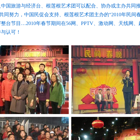
中国旅游与经济台、根莲根艺术团可以配合、协办或主办共同推
共同努力，中国民促会支持、根莲根艺术团主办的“
2010
年民间
穿整台节目…
2010
年春节期间在
56
网、
PPTV
、激动网、天线网、
持与认可！